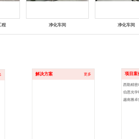
工程
净化车间
净化车间
项目案
解决方案
更多
多
西勤精密
伯恩光学
越南雅卓